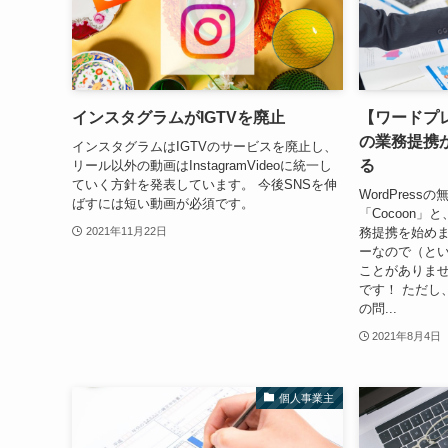
インスタグラムがIGTVを廃止
【ワードプレ
の業務提携
インスタグラムはIGTVのサービスを廃止し、
る
リール以外の動画はInstagramVideoに統一し
ていく方針を発表しています。 今後SNSを伸
WordPres
ばすには短い動画が必須です。
「Cocoon」
務提携を始め
2021年11月22日
ーなので（と
ことがありま
です！ ただし
の問...
2021年8月4日
個人事業主