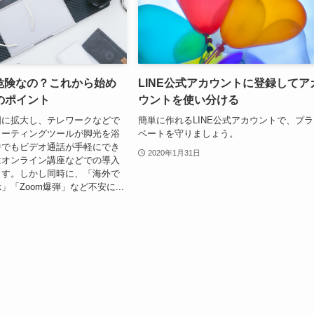
て危険なの？これから始め
LINE公式アカウントに登録してア
のポイント
ウントを使い分ける
国に拡大し、テレワークなどで
簡単に作れるLINE公式アカウントで、プ
ミーティングツールが脚光を浴
ベートを守りましょう。
中でもビデオ通話が手軽にでき
2020年1月31日
はオンライン講座などでの導入
ます。しかし同時に、「海外で
「Zoom爆弾」など不安に...