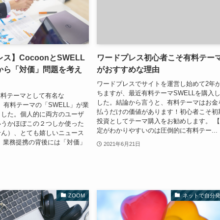
ス】CocoonとSWELL
ワードプレス初心者こそ有料テー
から「対価」問題を考え
がおすすめな理由
ワードプレスでサイトを運営し始めて2年
ちますが、最近有料テーマSWELLを購入
sの無料テーマとして有名な
した。結論から言うと、有料テーマはお金
と、有料テーマの「SWELL」が業
払うだけの価値があります！初心者こそ初
ました。個人的に両方のユーザ
投資としてテーマ購入をお勧めします。 
いうかほぼこの２つしか使った
定がわかりやすいのは圧倒的に有料テー...
せん）、とても嬉しいニュース
、業務提携の背後には「対価」
2021年6月21日
ZOOM
ネットで自分