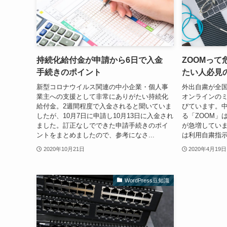
持続化給付金が申請から6日で入金
ZOOMっ
手続きのポイント
たい人必見
新型コロナウイルス関連の中小企業・個人事
外出自粛が全
業主への支援として非常にありがたい持続化
オンラインの
給付金。2週間程度で入金されると聞いていま
びています。
したが、10月7日に申請し10月13日に入金され
る「ZOOM」
ました。訂正なしでできた申請手続きのポイ
が急増してい
ントをまとめましたので、参考になさ...
は利用自粛指示」
2020年10月21日
2020年4月19日
WordPress豆知識