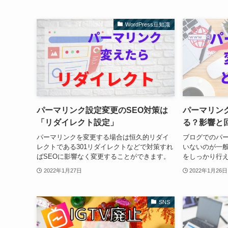
WordPress豆知識
パーマリンク設定変更のSEO対策は
パーマリン
「リダイレクト設定」
る？影響と
パーマリンクを変更する場合は恒久的リダイ
ブログでのパ
レクトである301リダイレクトなどで対策すれ
いないのが一
ばSEOに影響なく変更することができます。
をしっかり行
2022年1月27日
2022年1月26日
SNS