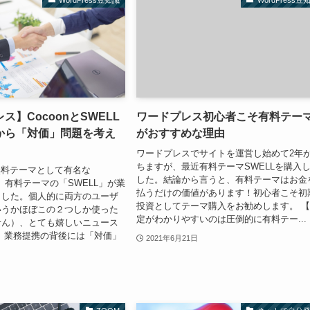
ス】CocoonとSWELL
ワードプレス初心者こそ有料テー
から「対価」問題を考え
がおすすめな理由
ワードプレスでサイトを運営し始めて2年
ちますが、最近有料テーマSWELLを購入
sの無料テーマとして有名な
した。結論から言うと、有料テーマはお金
と、有料テーマの「SWELL」が業
払うだけの価値があります！初心者こそ初
ました。個人的に両方のユーザ
投資としてテーマ購入をお勧めします。 
いうかほぼこの２つしか使った
定がわかりやすいのは圧倒的に有料テー...
せん）、とても嬉しいニュース
、業務提携の背後には「対価」
2021年6月21日