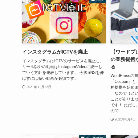
インスタグラムがIGTVを廃止
【ワードプレ
の業務提携
インスタグラムはIGTVのサービスを廃止し、
る
リール以外の動画はInstagramVideoに統一し
ていく方針を発表しています。 今後SNSを伸
WordPres
ばすには短い動画が必須です。
「Cocoon」
務提携を始め
2021年11月22日
ーなので（と
ことがありま
です！ ただし
の問...
2021年8月4日