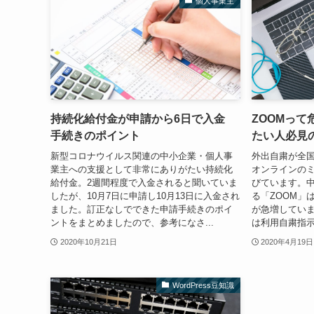
個人事業主
持続化給付金が申請から6日で入金
ZOOMっ
手続きのポイント
たい人必見
新型コロナウイルス関連の中小企業・個人事
外出自粛が全
業主への支援として非常にありがたい持続化
オンラインの
給付金。2週間程度で入金されると聞いていま
びています。
したが、10月7日に申請し10月13日に入金され
る「ZOOM」
ました。訂正なしでできた申請手続きのポイ
が急増してい
ントをまとめましたので、参考になさ...
は利用自粛指示」
2020年10月21日
2020年4月19日
WordPress豆知識