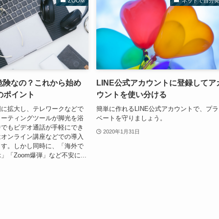
ZOOM
ネットで自分
て危険なの？これから始め
LINE公式アカウントに登録してア
のポイント
ウントを使い分ける
国に拡大し、テレワークなどで
簡単に作れるLINE公式アカウントで、プ
ミーティングツールが脚光を浴
ベートを守りましょう。
中でもビデオ通話が手軽にでき
2020年1月31日
はオンライン講座などでの導入
ます。しかし同時に、「海外で
「Zoom爆弾」など不安に...